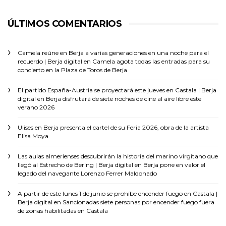
ÚLTIMOS COMENTARIOS
Camela reúne en Berja a varias generaciones en una noche para el
recuerdo | Berja digital
en
Camela agota todas las entradas para su
concierto en la Plaza de Toros de Berja
El partido España-Austria se proyectará este jueves en Castala | Berja
digital
en
Berja disfrutará de siete noches de cine al aire libre este
verano 2026
Ulises
en
Berja presenta el cartel de su Feria 2026, obra de la artista
Elisa Moya
Las aulas almerienses descubrirán la historia del marino virgitano que
llegó al Estrecho de Bering | Berja digital
en
Berja pone en valor el
legado del navegante Lorenzo Ferrer Maldonado
A partir de este lunes 1 de junio se prohíbe encender fuego en Castala |
Berja digital
en
Sancionadas siete personas por encender fuego fuera
de zonas habilitadas en Castala