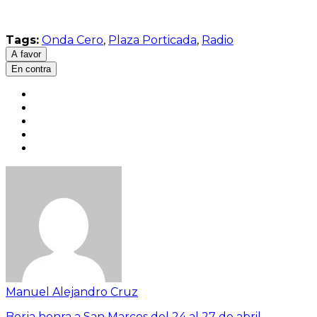
Tags:
Onda Cero
,
Plaza Porticada
,
Radio
A favor
En contra
Manuel Alejandro Cruz
Berja honra a San Marcos del 24 al 27 de abril