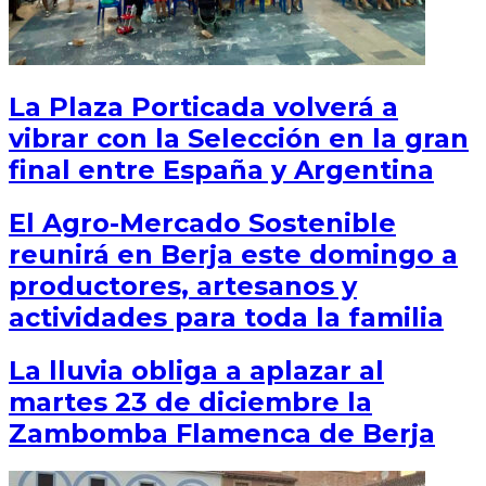
La Plaza Porticada volverá a
vibrar con la Selección en la gran
final entre España y Argentina
El Agro-Mercado Sostenible
reunirá en Berja este domingo a
productores, artesanos y
actividades para toda la familia
La lluvia obliga a aplazar al
martes 23 de diciembre la
Zambomba Flamenca de Berja