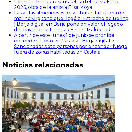
Ulises
en
Berja presenta el cartel de su Feria
2026, obra de la artista Elisa Moya
Las aulas almerienses descubrirán la historia del
marino virgitano que llegó al Estrecho de Bering
| Berja digital
en
Berja pone en valor el legado
del navegante Lorenzo Ferrer Maldonado
A partir de este lunes 1 de junio se prohíbe
encender fuego en Castala | Berja digital
en
Sancionadas siete personas por encender fuego
fuera de zonas habilitadas en Castala
Noticias relacionadas