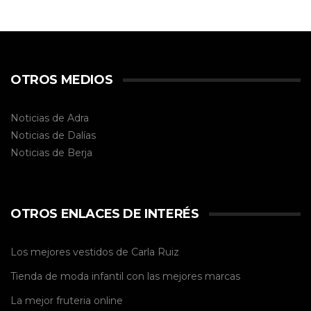
OTROS MEDIOS
Noticias de Adra
Noticias de Dalías
Noticias de
Berja
OTROS ENLACES DE INTERÉS
Los mejores vestidos de
Carla Ruiz
Tienda de
moda infantil
con las mejores marcas
La mejor
fruteria online