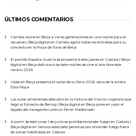
ÚLTIMOS COMENTARIOS
Camela reúne en Berja a varias generaciones en una noche para el
recuerdo | Berja digital
en
Camela agota todas las entradas para su
concierto en la Plaza de Toros de Berja
El partido España-Austria se proyectará este jueves en Castala | Berja
digital
en
Berja disfrutará de siete noches de cine al aire libre este
verano 2026
Ulises
en
Berja presenta el cartel de su Feria 2026, obra de la artista
Elisa Moya
Las aulas almerienses descubrirán la historia del marino virgitano que
llegó al Estrecho de Bering | Berja digital
en
Berja pone en valor el
legado del navegante Lorenzo Ferrer Maldonado
A partir de este lunes 1 de junio se prohíbe encender fuego en Castala |
Berja digital
en
Sancionadas siete personas por encender fuego fuera
de zonas habilitadas en Castala