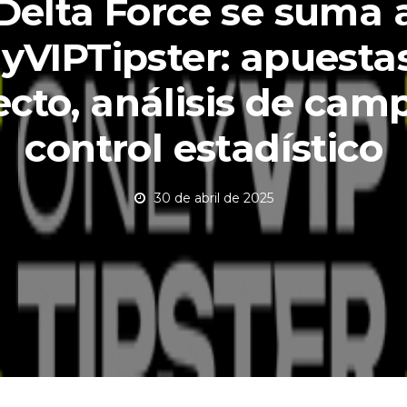
Delta Force se suma 
yVIPTipster: apuesta
ecto, análisis de cam
control estadístico
30 de abril de 2025