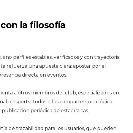
on la filosofía
sino perfiles estables, verificados y con trayectoria
ta refuerza una apuesta clara: apostar por el
 presencia directa en eventos.
menta a otros miembros del club, especializados en
cional o esports. Todos ellos comparten una lógica
y publicación periódica de estadísticas.
tía de trazabilidad para los usuarios, que pueden