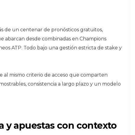
s de un centenar de pronósticos gratuitos,
 que abarcan desde combinadas en Champions
eos ATP. Todo bajo una gestión estricta de stake y
 al mismo criterio de acceso que comparten
mostrables, consistencia a largo plazo y un modelo
a y apuestas con contexto