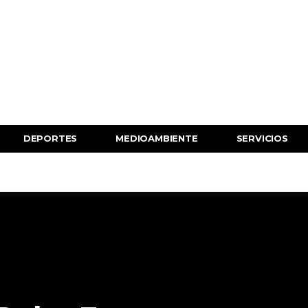
DEPORTES
MEDIOAMBIENTE
SERVICIOS