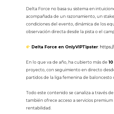
Delta Force no basa su sistema en intuici
acompañada de un razonamiento, un stake 
condiciones del evento, dinámica de los equ
observación directa desde la pista o el cam
Delta Force en OnlyVIPTipster
:
https:/
En lo que va de año, ha cubierto más de
10
proyecto, con seguimiento en directo des
partidos de la liga femenina de baloncesto
Todo este contenido se canaliza a través de 
también ofrece acceso a servicios premium l
rentabilidad.