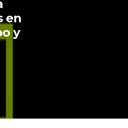
a
s en
po y