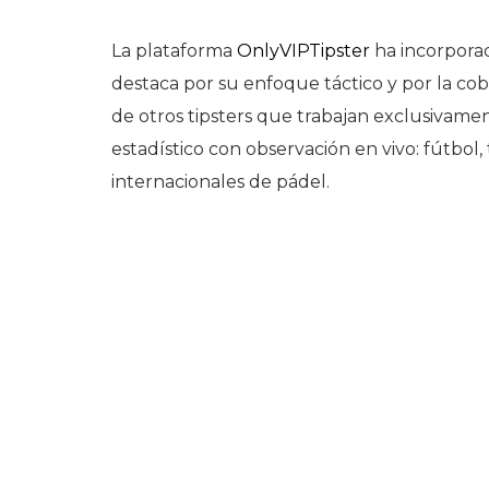
La plataforma
OnlyVIPTipster
ha incorpora
destaca por su enfoque táctico y por la cob
de otros tipsters que trabajan exclusivamen
estadístico con observación en vivo: fútbol,
internacionales de pádel.