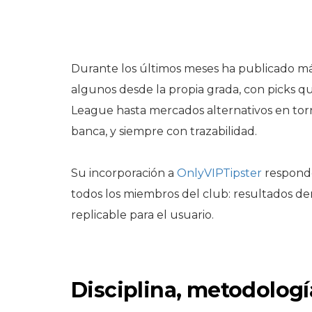
Durante los últimos meses ha publicado má
algunos desde la propia grada, con picks
League hasta mercados alternativos en torn
banca, y siempre con trazabilidad.
Su incorporación a
OnlyVIPTipster
responde
todos los miembros del club: resultados de
replicable para el usuario.
Disciplina, metodologí