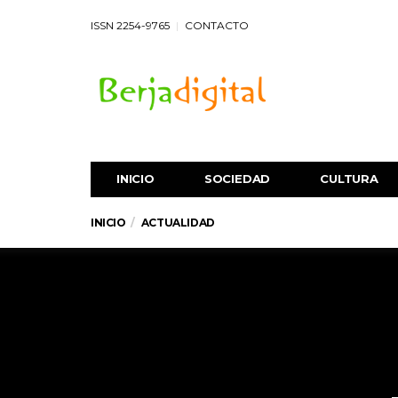
ISSN 2254-9765
CONTACTO
INICIO
SOCIEDAD
CULTURA
INICIO
ACTUALIDAD