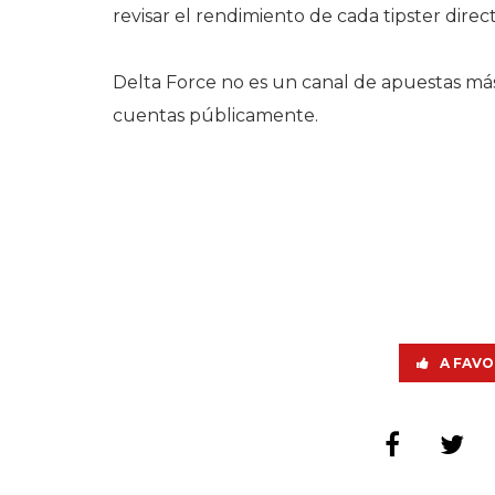
revisar el rendimiento de cada tipster dir
Delta Force no es un canal de apuestas más
cuentas públicamente.
A FAVO