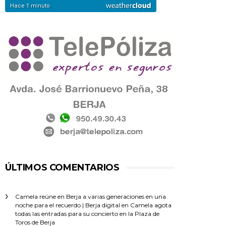
ÚLTIMOS COMENTARIOS
Camela reúne en Berja a varias generaciones en una
noche para el recuerdo | Berja digital
en
Camela agota
todas las entradas para su concierto en la Plaza de
Toros de Berja