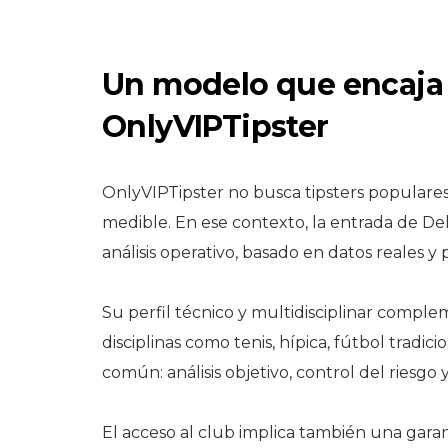
Un modelo que encaja c
OnlyVIPTipster
OnlyVIPTipster no busca tipsters populares, 
medible. En ese contexto, la entrada de Del
análisis operativo, basado en datos reales y
Su perfil técnico y multidisciplinar comple
disciplinas como tenis, hípica, fútbol tradi
común: análisis objetivo, control del riesgo 
El acceso al club implica también una garan