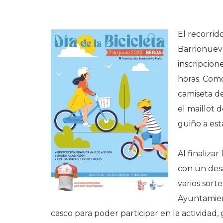
El recorrid
Barrionuev
inscripcione
horas. Como
camiseta de
el maillot 
guiño a est
Al finaliza
con un desa
varios sort
Ayuntamien
casco para poder participar en la actividad, 