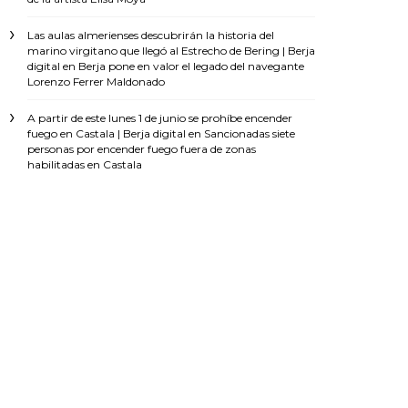
Las aulas almerienses descubrirán la historia del
marino virgitano que llegó al Estrecho de Bering | Berja
digital
en
Berja pone en valor el legado del navegante
Lorenzo Ferrer Maldonado
A partir de este lunes 1 de junio se prohíbe encender
fuego en Castala | Berja digital
en
Sancionadas siete
personas por encender fuego fuera de zonas
habilitadas en Castala