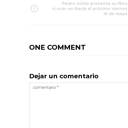
Pedro Güido presenta su libro
«Loca» en Berja el próximo viernes
16 de mayo
ONE COMMENT
Dejar un comentario