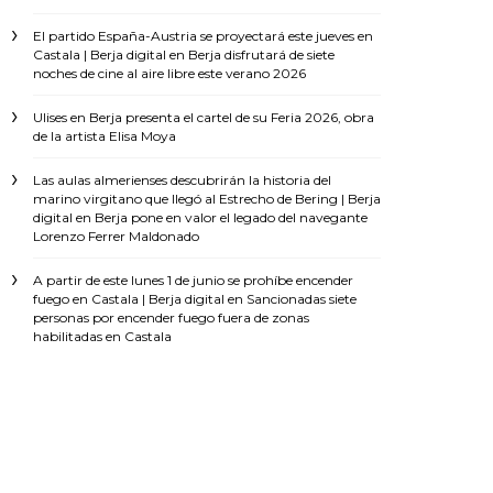
El partido España-Austria se proyectará este jueves en
Castala | Berja digital
en
Berja disfrutará de siete
noches de cine al aire libre este verano 2026
Ulises
en
Berja presenta el cartel de su Feria 2026, obra
de la artista Elisa Moya
Las aulas almerienses descubrirán la historia del
marino virgitano que llegó al Estrecho de Bering | Berja
digital
en
Berja pone en valor el legado del navegante
Lorenzo Ferrer Maldonado
A partir de este lunes 1 de junio se prohíbe encender
fuego en Castala | Berja digital
en
Sancionadas siete
personas por encender fuego fuera de zonas
habilitadas en Castala