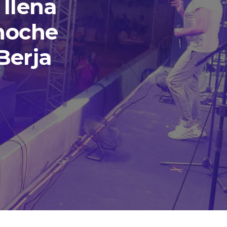
 llena
 noche
 Berja