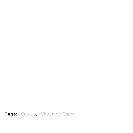
Tags:
Castala
,
Virgen de Gádor