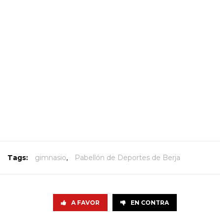
Tags:
gimnasio
,
Pabellón de Deportes de Berja
A FAVOR
EN CONTRA