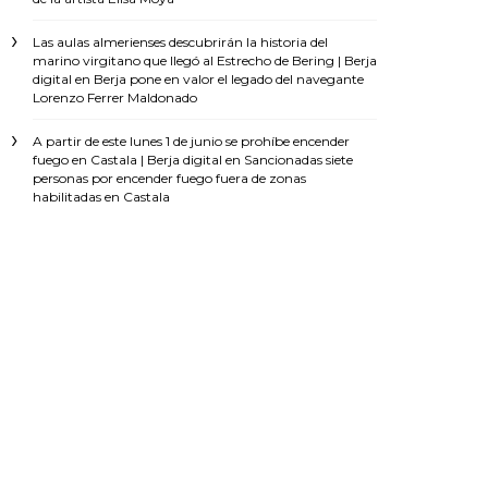
Las aulas almerienses descubrirán la historia del
marino virgitano que llegó al Estrecho de Bering | Berja
digital
en
Berja pone en valor el legado del navegante
Lorenzo Ferrer Maldonado
A partir de este lunes 1 de junio se prohíbe encender
fuego en Castala | Berja digital
en
Sancionadas siete
personas por encender fuego fuera de zonas
habilitadas en Castala