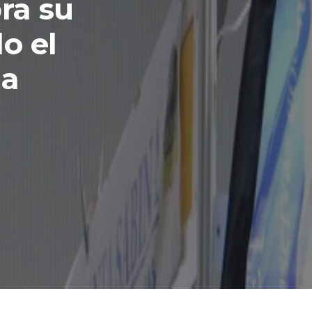
ra su
o el
la