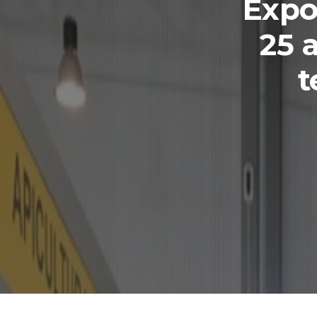
Expo
25 
t