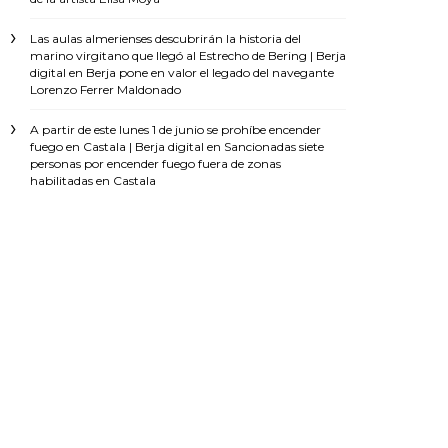
Las aulas almerienses descubrirán la historia del
marino virgitano que llegó al Estrecho de Bering | Berja
digital
en
Berja pone en valor el legado del navegante
Lorenzo Ferrer Maldonado
A partir de este lunes 1 de junio se prohíbe encender
fuego en Castala | Berja digital
en
Sancionadas siete
personas por encender fuego fuera de zonas
habilitadas en Castala