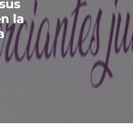
 sus
n la
a