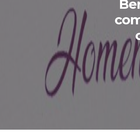
Ber
com