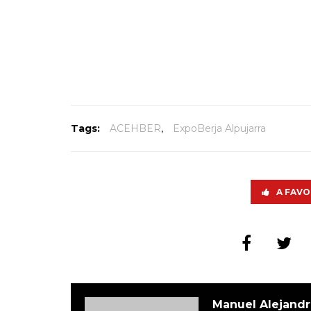
Tags:
ACEHBER
,
ExpoBerja Alpujarra
A FAVO
Manuel Alejandr