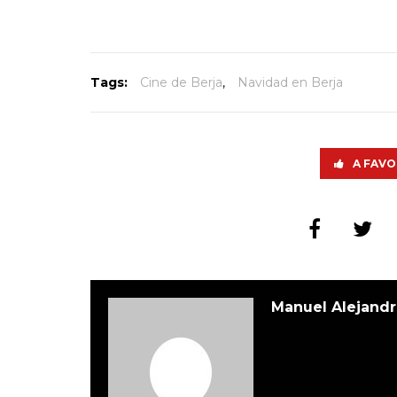
Tags:
Cine de Berja
,
Navidad en Berja
A FAVO
Manuel Alejandr