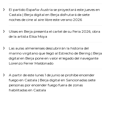
El partido España-Austria se proyectará este jueves en
Castala | Berja digital
en
Berja disfrutará de siete
noches de cine al aire libre este verano 2026
Ulises
en
Berja presenta el cartel de su Feria 2026, obra
de la artista Elisa Moya
Las aulas almerienses descubrirán la historia del
marino virgitano que llegó al Estrecho de Bering | Berja
digital
en
Berja pone en valor el legado del navegante
Lorenzo Ferrer Maldonado
A partir de este lunes 1 de junio se prohíbe encender
fuego en Castala | Berja digital
en
Sancionadas siete
personas por encender fuego fuera de zonas
habilitadas en Castala