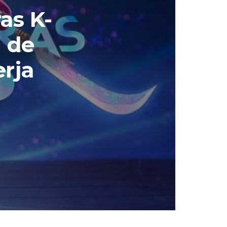
as K-
n de
erja