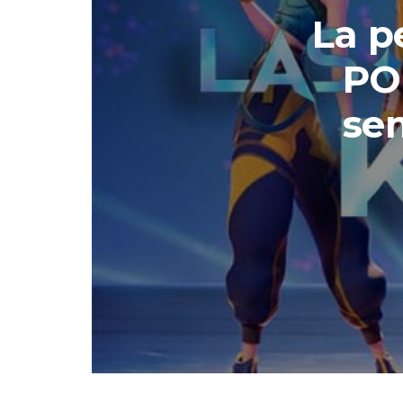
La p
POP
se