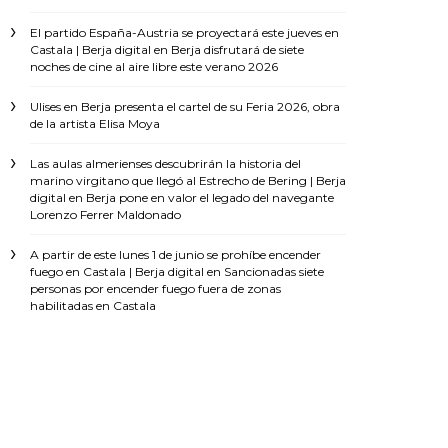
El partido España-Austria se proyectará este jueves en
Castala | Berja digital
en
Berja disfrutará de siete
noches de cine al aire libre este verano 2026
Ulises
en
Berja presenta el cartel de su Feria 2026, obra
de la artista Elisa Moya
Las aulas almerienses descubrirán la historia del
marino virgitano que llegó al Estrecho de Bering | Berja
digital
en
Berja pone en valor el legado del navegante
Lorenzo Ferrer Maldonado
A partir de este lunes 1 de junio se prohíbe encender
fuego en Castala | Berja digital
en
Sancionadas siete
personas por encender fuego fuera de zonas
habilitadas en Castala