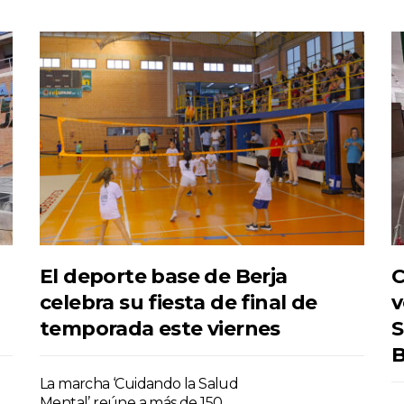
El deporte base de Berja
C
celebra su fiesta de final de
v
temporada este viernes
S
B
La marcha ‘Cuidando la Salud
Mental’ reúne a más de 150