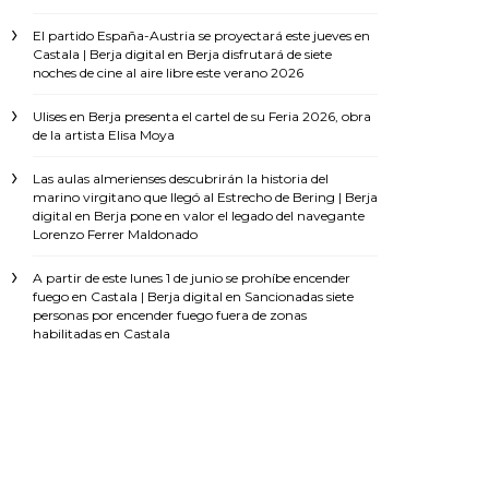
El partido España-Austria se proyectará este jueves en
Castala | Berja digital
en
Berja disfrutará de siete
noches de cine al aire libre este verano 2026
Ulises
en
Berja presenta el cartel de su Feria 2026, obra
de la artista Elisa Moya
Las aulas almerienses descubrirán la historia del
marino virgitano que llegó al Estrecho de Bering | Berja
digital
en
Berja pone en valor el legado del navegante
Lorenzo Ferrer Maldonado
A partir de este lunes 1 de junio se prohíbe encender
fuego en Castala | Berja digital
en
Sancionadas siete
personas por encender fuego fuera de zonas
habilitadas en Castala