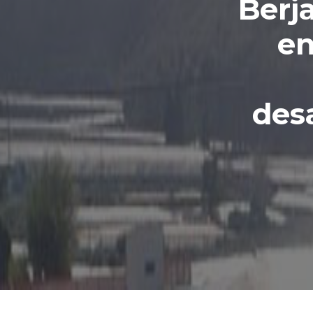
Berj
en
desa