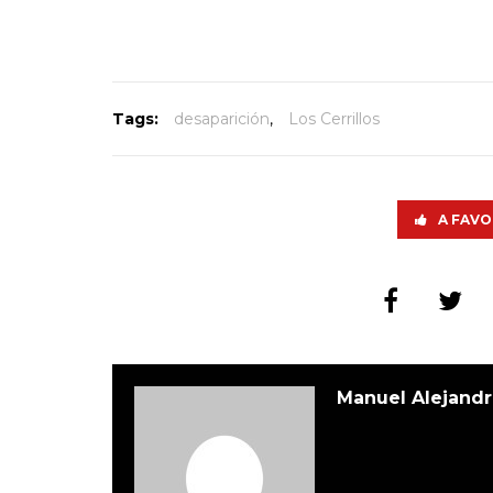
Tags:
desaparición
,
Los Cerrillos
A FAVO
Manuel Alejandr