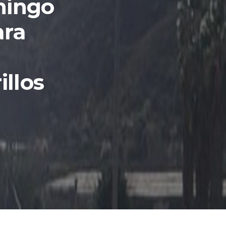
mingo
ara
illos