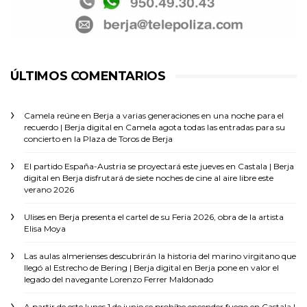
ÚLTIMOS COMENTARIOS
Camela reúne en Berja a varias generaciones en una noche para el
recuerdo | Berja digital
en
Camela agota todas las entradas para su
concierto en la Plaza de Toros de Berja
El partido España-Austria se proyectará este jueves en Castala | Berja
digital
en
Berja disfrutará de siete noches de cine al aire libre este
verano 2026
Ulises
en
Berja presenta el cartel de su Feria 2026, obra de la artista
Elisa Moya
Las aulas almerienses descubrirán la historia del marino virgitano que
llegó al Estrecho de Bering | Berja digital
en
Berja pone en valor el
legado del navegante Lorenzo Ferrer Maldonado
A partir de este lunes 1 de junio se prohíbe encender fuego en Castala |