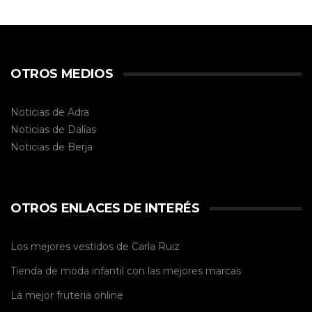
OTROS MEDIOS
Noticias de Adra
Noticias de Dalías
Noticias de
Berja
OTROS ENLACES DE INTERÉS
Los mejores vestidos de
Carla Ruiz
Tienda de
moda infantil
con las mejores marcas
La mejor
fruteria online