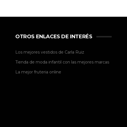
OTROS ENLACES DE INTERÉS
Los mejores vestidos de
Carla Ruiz
Tienda de
moda infantil
con las mejores marcas
La mejor
fruteria online