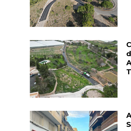
C
d
A
T
A
S