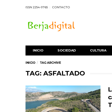
ISSN 2254-9765
CONTACTO
INICIO
SOCIEDAD
CULTURA
INICIO
TAG ARCHIVE
TAG: ASFALTADO
L
c
T