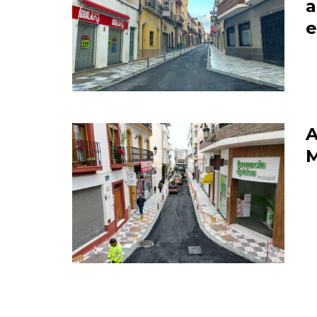
a
e
A
M