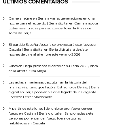
ÚLTIMOS COMENTARIOS
Camela reúne en Berja a varias generaciones en una
noche para el recuerdo | Berja digital
en
Camela agota
todas las entradas para su concierto en la Plaza de
Toros de Berja
El partido España-Austria se proyectará este jueves en
Castala | Berja digital
en
Berja disfrutará de siete
noches de cine al aire libre este verano 2026
Ulises
en
Berja presenta el cartel de su Feria 2026, obra
de la artista Elisa Moya
Las aulas almerienses descubrirán la historia del
marino virgitano que llegó al Estrecho de Bering | Berja
digital
en
Berja pone en valor el legado del navegante
Lorenzo Ferrer Maldonado
A partir de este lunes 1 de junio se prohíbe encender
fuego en Castala | Berja digital
en
Sancionadas siete
personas por encender fuego fuera de zonas
habilitadas en Castala