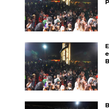
P
E
e
B
B