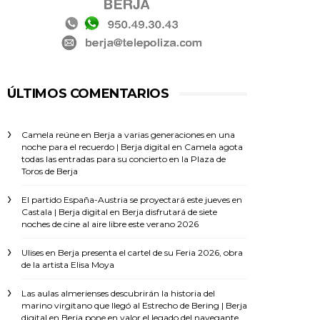
ÚLTIMOS COMENTARIOS
Camela reúne en Berja a varias generaciones en una
noche para el recuerdo | Berja digital
en
Camela agota
todas las entradas para su concierto en la Plaza de
Toros de Berja
El partido España-Austria se proyectará este jueves en
Castala | Berja digital
en
Berja disfrutará de siete
noches de cine al aire libre este verano 2026
Ulises
en
Berja presenta el cartel de su Feria 2026, obra
de la artista Elisa Moya
Las aulas almerienses descubrirán la historia del
marino virgitano que llegó al Estrecho de Bering | Berja
digital
en
Berja pone en valor el legado del navegante