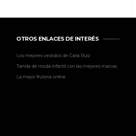
OTROS ENLACES DE INTERÉS
Los mejores vestidos de
Carla Ruiz
Tienda de
moda infantil
con las mejores marcas
La mejor
fruteria online