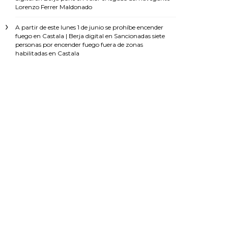
Lorenzo Ferrer Maldonado
A partir de este lunes 1 de junio se prohíbe encender
fuego en Castala | Berja digital
en
Sancionadas siete
personas por encender fuego fuera de zonas
habilitadas en Castala