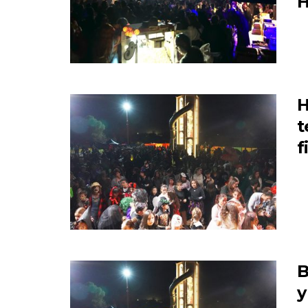
H
H
t
f
B
y