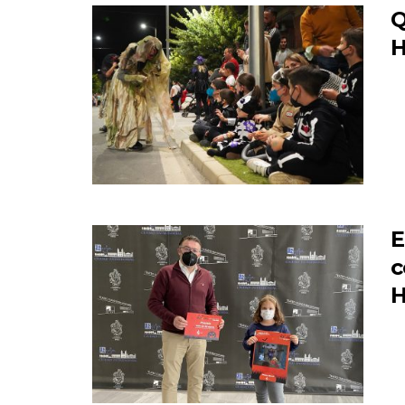
Q
H
E
c
H