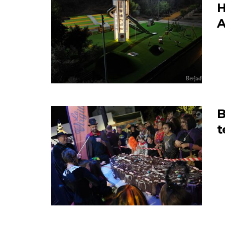
H
A
B
t