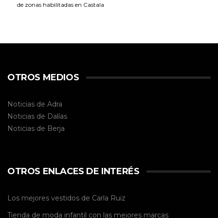
de zonas habilitadas en Castala
OTROS MEDIOS
Noticias de Adra
Noticias de Dalías
Noticias de
Berja
OTROS ENLACES DE INTERÉS
Los mejores vestidos de
Carla Ruiz
Tienda de
moda infantil
con las mejores marcas