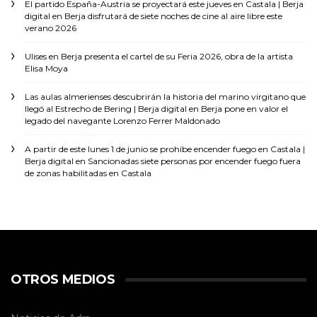
El partido España-Austria se proyectará este jueves en Castala | Berja
digital
en
Berja disfrutará de siete noches de cine al aire libre este
verano 2026
Ulises
en
Berja presenta el cartel de su Feria 2026, obra de la artista
Elisa Moya
Las aulas almerienses descubrirán la historia del marino virgitano que
llegó al Estrecho de Bering | Berja digital
en
Berja pone en valor el
legado del navegante Lorenzo Ferrer Maldonado
A partir de este lunes 1 de junio se prohíbe encender fuego en Castala |
Berja digital
en
Sancionadas siete personas por encender fuego fuera
de zonas habilitadas en Castala
OTROS MEDIOS