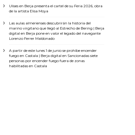
Ulises
en
Berja presenta el cartel de su Feria 2026, obra
de la artista Elisa Moya
Las aulas almerienses descubrirán la historia del
marino virgitano que llegó al Estrecho de Bering | Berja
digital
en
Berja pone en valor el legado del navegante
Lorenzo Ferrer Maldonado
A partir de este lunes 1 de junio se prohíbe encender
fuego en Castala | Berja digital
en
Sancionadas siete
personas por encender fuego fuera de zonas
habilitadas en Castala