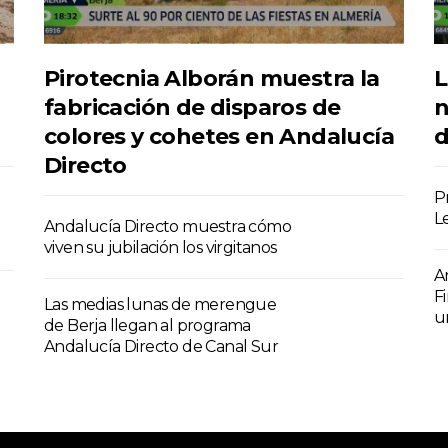
Pirotecnia Alborán muestra la
L
fabricación de disparos de
n
colores y cohetes en Andalucía
d
Directo
P
L
Andalucía Directo muestra cómo
viven su jubilación los virgitanos
A
F
Las medias lunas de merengue
u
de Berja llegan al programa
Andalucía Directo de Canal Sur