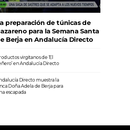
a preparación de túnicas de
azareno para la Semana Santa
e Berja en Andalucía Directo
roductos virgitanos de ‘El
eñero’ en Andalucía Directo
ndalucía Directo muestra la
inca Doña Adela de Berja para
na escapada