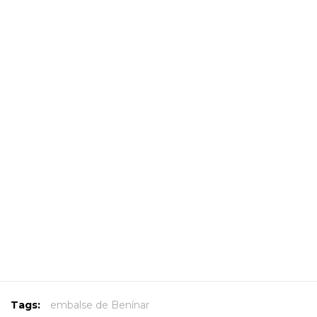
Tags:
embalse de Benínar