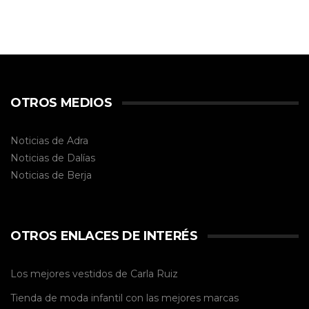
OTROS MEDIOS
Noticias de Adra
Noticias de Dalías
Noticias de
Berja
OTROS ENLACES DE INTERÉS
Los mejores vestidos de
Carla Ruiz
Tienda de
moda infantil
con las mejores marcas