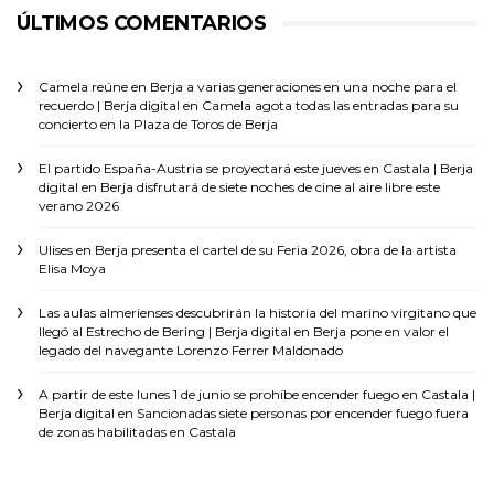
ÚLTIMOS COMENTARIOS
Camela reúne en Berja a varias generaciones en una noche para el
recuerdo | Berja digital
en
Camela agota todas las entradas para su
concierto en la Plaza de Toros de Berja
El partido España-Austria se proyectará este jueves en Castala | Berja
digital
en
Berja disfrutará de siete noches de cine al aire libre este
verano 2026
Ulises
en
Berja presenta el cartel de su Feria 2026, obra de la artista
Elisa Moya
Las aulas almerienses descubrirán la historia del marino virgitano que
llegó al Estrecho de Bering | Berja digital
en
Berja pone en valor el
legado del navegante Lorenzo Ferrer Maldonado
A partir de este lunes 1 de junio se prohíbe encender fuego en Castala |
Berja digital
en
Sancionadas siete personas por encender fuego fuera
de zonas habilitadas en Castala