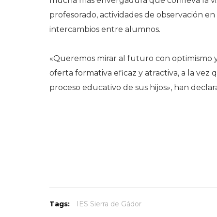
mucha más envergadura que conlleva la vis
profesorado, actividades de observación en
intercambios entre alumnos.
«Queremos mirar al futuro con optimismo 
oferta formativa eficaz y atractiva, a la vez
proceso educativo de sus hijos», han decla
Tags:
IES Sierra de Gádor