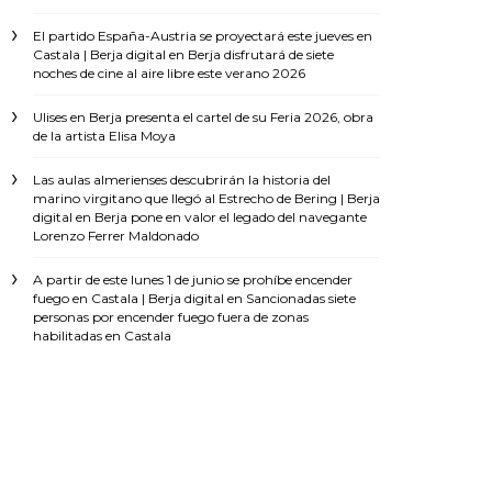
El partido España-Austria se proyectará este jueves en
Castala | Berja digital
en
Berja disfrutará de siete
noches de cine al aire libre este verano 2026
Ulises
en
Berja presenta el cartel de su Feria 2026, obra
de la artista Elisa Moya
Las aulas almerienses descubrirán la historia del
marino virgitano que llegó al Estrecho de Bering | Berja
digital
en
Berja pone en valor el legado del navegante
Lorenzo Ferrer Maldonado
A partir de este lunes 1 de junio se prohíbe encender
fuego en Castala | Berja digital
en
Sancionadas siete
personas por encender fuego fuera de zonas
habilitadas en Castala