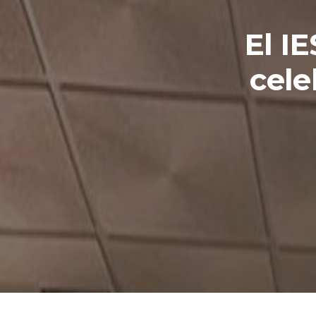
El I
cele