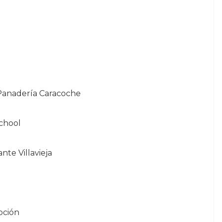
 Panadería Caracoche
chool
nte Villavieja
pción