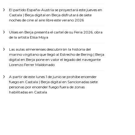
El partido España-Austria se proyectará este jueves en
Castala | Berja digital
en
Berja disfrutará de siete
noches de cine al aire libre este verano 2026
Ulises
en
Berja presenta el cartel de su Feria 2026, obra
de la artista Elisa Moya
Las aulas almerienses descubrirán la historia del
marino virgitano que llegó al Estrecho de Bering | Berja
digital
en
Berja pone en valor el legado del navegante
Lorenzo Ferrer Maldonado
A partir de este lunes 1 de junio se prohíbe encender
fuego en Castala | Berja digital
en
Sancionadas siete
personas por encender fuego fuera de zonas
habilitadas en Castala