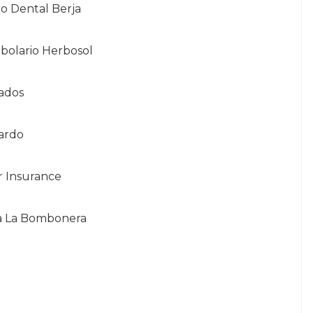
o Dental Berja
rbolario Herbosol
zados
lardo
r Insurance
ía La Bombonera