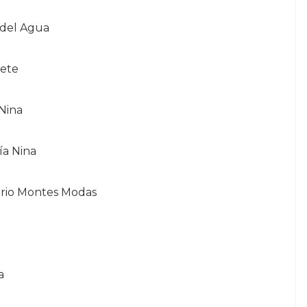
 del Agua
hete
 Nina
ía Nina
ario Montes Modas
a