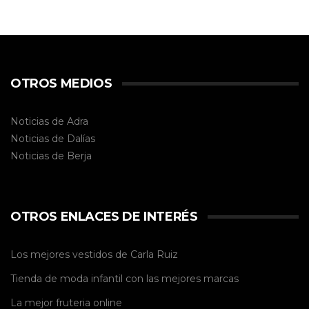
OTROS MEDIOS
Noticias de Adra
Noticias de Dalías
Noticias de
Berja
OTROS ENLACES DE INTERÉS
Los mejores vestidos de
Carla Ruiz
Tienda de
moda infantil
con las mejores marcas
La mejor
fruteria online