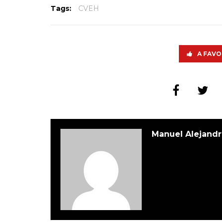
Tags:
CVEH
A FAVO
Manuel Alejandr