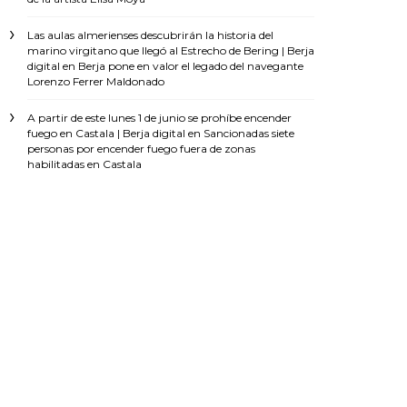
Las aulas almerienses descubrirán la historia del
marino virgitano que llegó al Estrecho de Bering | Berja
digital
en
Berja pone en valor el legado del navegante
Lorenzo Ferrer Maldonado
A partir de este lunes 1 de junio se prohíbe encender
fuego en Castala | Berja digital
en
Sancionadas siete
personas por encender fuego fuera de zonas
habilitadas en Castala