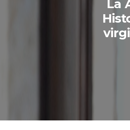
La 
Hist
virg