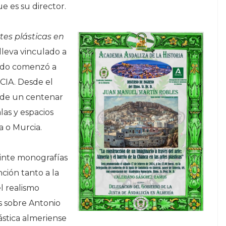
ue es su director.
tes plásticas en
lleva vinculado a
ando comenzó a
CIA. Desde el
 de un centenar
las y espacios
a o Murcia.
inte monografías
ción tanto a la
el realismo
 sobre Antonio
ástica almeriense