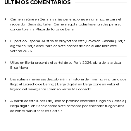
ÚLTIMOS COMENTARIOS
Camela reúne en Berja a varias generaciones en una noche para el
recuerdo | Berja digital
en
Camela agota todas las entradas para su
concierto en la Plaza de Toros de Berja
El partido España-Austria se proyectará este jueves en Castala | Berja
digital
en
Berja disfrutará de siete noches de cine al aire libre este
verano 2026
Ulises
en
Berja presenta el cartel de su Feria 2026, obra de la artista
Elisa Moya
Las aulas almerienses descubrirán la historia del marino virgitano que
llegó al Estrecho de Bering | Berja digital
en
Berja pone en valor el
legado del navegante Lorenzo Ferrer Maldonado
A partir de este lunes 1 de junio se prohíbe encender fuego en Castala |
Berja digital
en
Sancionadas siete personas por encender fuego fuera
de zonas habilitadas en Castala