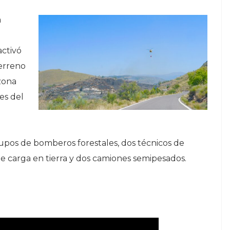
a
activó
terreno
 zona
nes del
rupos de bomberos forestales, dos técnicos de
e carga en tierra y dos camiones semipesados.