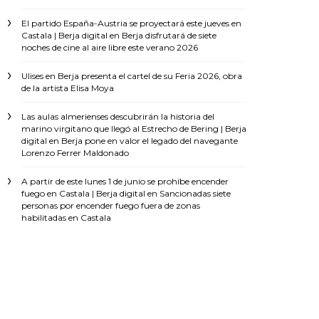
El partido España-Austria se proyectará este jueves en
Castala | Berja digital
en
Berja disfrutará de siete
noches de cine al aire libre este verano 2026
Ulises
en
Berja presenta el cartel de su Feria 2026, obra
de la artista Elisa Moya
Las aulas almerienses descubrirán la historia del
marino virgitano que llegó al Estrecho de Bering | Berja
digital
en
Berja pone en valor el legado del navegante
Lorenzo Ferrer Maldonado
A partir de este lunes 1 de junio se prohíbe encender
fuego en Castala | Berja digital
en
Sancionadas siete
personas por encender fuego fuera de zonas
habilitadas en Castala