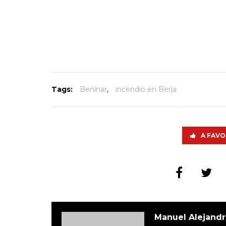
Tags:
Benínar
,
incendio en Berja
A FAVO
Manuel Alejandr