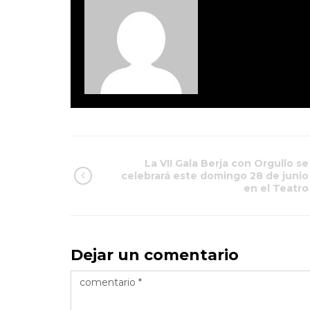
La VII Gala Berja con Orgullo se
celebrará este domingo 28 de junio
en el Teatro
Dejar un comentario