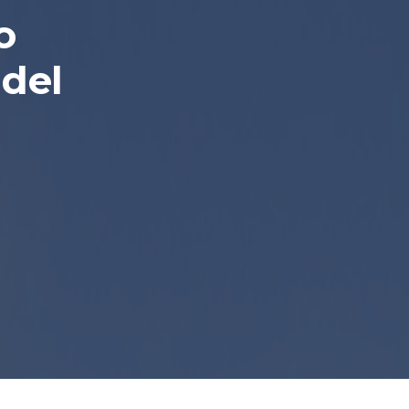
o
 del