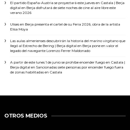
El partido España-Austria se proyectará este jueves en Castala | Berja
digital
en
Berja disfrutará de siete noches de cine al aire libre este
verano 2026
Ulises
en
Berja presenta el cartel de su Feria 2026, obra de la artista
Elisa Moya
Las aulas almerienses descubrirán la historia del marino virgitano que
llegó al Estrecho de Bering | Berja digital
en
Berja pone en valor el
legado del navegante Lorenzo Ferrer Maldonado
A partir de este lunes 1 de junio se prohíbe encender fuego en Castala |
Berja digital
en
Sancionadas siete personas por encender fuego fuera
de zonas habilitadas en Castala
OTROS MEDIOS