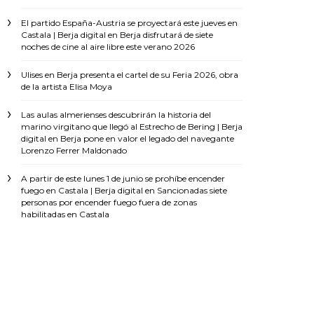
El partido España-Austria se proyectará este jueves en
Castala | Berja digital
en
Berja disfrutará de siete
noches de cine al aire libre este verano 2026
Ulises
en
Berja presenta el cartel de su Feria 2026, obra
de la artista Elisa Moya
Las aulas almerienses descubrirán la historia del
marino virgitano que llegó al Estrecho de Bering | Berja
digital
en
Berja pone en valor el legado del navegante
Lorenzo Ferrer Maldonado
A partir de este lunes 1 de junio se prohíbe encender
fuego en Castala | Berja digital
en
Sancionadas siete
personas por encender fuego fuera de zonas
habilitadas en Castala