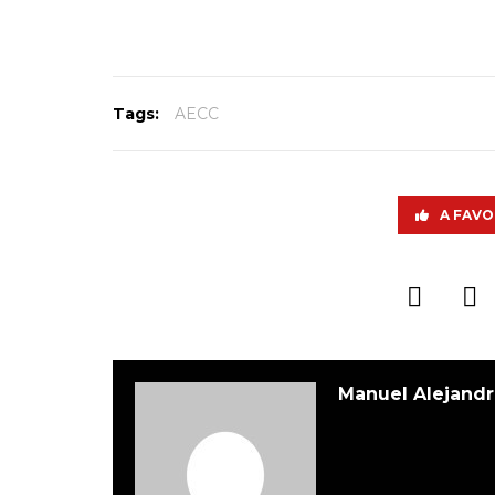
Tags:
AECC
A FAVO
Manuel Alejandr