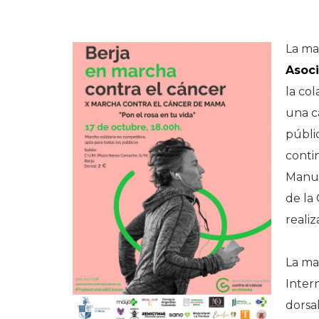
La ma
Asoci
la co
una c
públi
conti
Manue
de la
realiz
La ma
Inter
dorsal