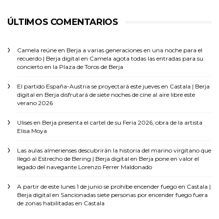
ÚLTIMOS COMENTARIOS
Camela reúne en Berja a varias generaciones en una noche para el
recuerdo | Berja digital
en
Camela agota todas las entradas para su
concierto en la Plaza de Toros de Berja
El partido España-Austria se proyectará este jueves en Castala | Berja
digital
en
Berja disfrutará de siete noches de cine al aire libre este
verano 2026
Ulises
en
Berja presenta el cartel de su Feria 2026, obra de la artista
Elisa Moya
Las aulas almerienses descubrirán la historia del marino virgitano que
llegó al Estrecho de Bering | Berja digital
en
Berja pone en valor el
legado del navegante Lorenzo Ferrer Maldonado
A partir de este lunes 1 de junio se prohíbe encender fuego en Castala |
Berja digital
en
Sancionadas siete personas por encender fuego fuera
de zonas habilitadas en Castala