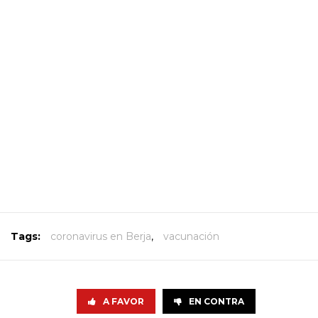
Tags:
coronavirus en Berja
,
vacunación
A FAVOR
EN CONTRA