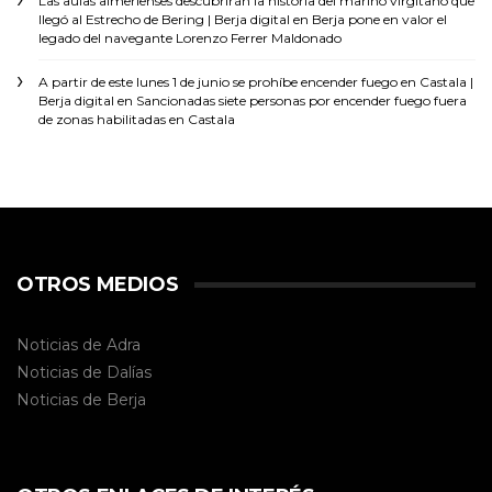
Las aulas almerienses descubrirán la historia del marino virgitano que
llegó al Estrecho de Bering | Berja digital
en
Berja pone en valor el
legado del navegante Lorenzo Ferrer Maldonado
A partir de este lunes 1 de junio se prohíbe encender fuego en Castala |
Berja digital
en
Sancionadas siete personas por encender fuego fuera
de zonas habilitadas en Castala
OTROS MEDIOS
Noticias de Adra
Noticias de Dalías
Noticias de
Berja