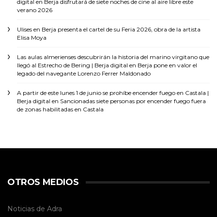
digital
en
Berja disfrutará de siete noches de cine al aire libre este
verano 2026
Ulises
en
Berja presenta el cartel de su Feria 2026, obra de la artista
Elisa Moya
Las aulas almerienses descubrirán la historia del marino virgitano que
llegó al Estrecho de Bering | Berja digital
en
Berja pone en valor el
legado del navegante Lorenzo Ferrer Maldonado
A partir de este lunes 1 de junio se prohíbe encender fuego en Castala |
Berja digital
en
Sancionadas siete personas por encender fuego fuera
de zonas habilitadas en Castala
OTROS MEDIOS
Noticias de Adra