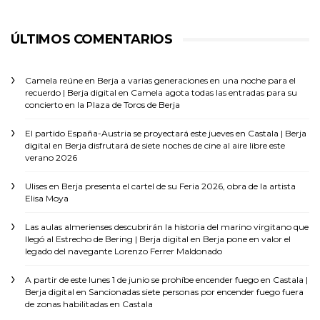
ÚLTIMOS COMENTARIOS
Camela reúne en Berja a varias generaciones en una noche para el
recuerdo | Berja digital
en
Camela agota todas las entradas para su
concierto en la Plaza de Toros de Berja
El partido España-Austria se proyectará este jueves en Castala | Berja
digital
en
Berja disfrutará de siete noches de cine al aire libre este
verano 2026
Ulises
en
Berja presenta el cartel de su Feria 2026, obra de la artista
Elisa Moya
Las aulas almerienses descubrirán la historia del marino virgitano que
llegó al Estrecho de Bering | Berja digital
en
Berja pone en valor el
legado del navegante Lorenzo Ferrer Maldonado
A partir de este lunes 1 de junio se prohíbe encender fuego en Castala |
Berja digital
en
Sancionadas siete personas por encender fuego fuera
de zonas habilitadas en Castala