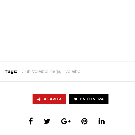
Tags:
Club Voleibol Berja
,
voleibol
A FAVOR
EN CONTRA