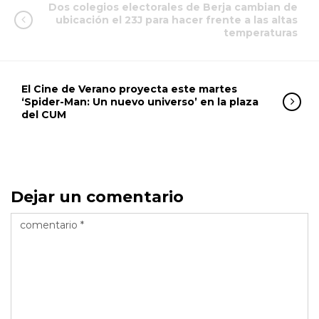
Dos colegios electorales de Berja cambian de
ubicación el 23J para hacer frente a las altas
temperaturas
El Cine de Verano proyecta este martes
‘Spider-Man: Un nuevo universo’ en la plaza
del CUM
Dejar un comentario