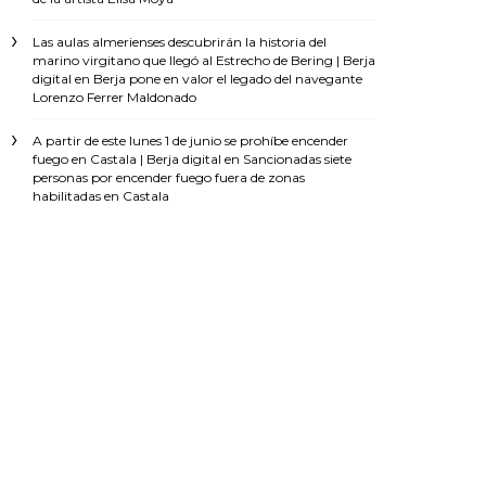
Las aulas almerienses descubrirán la historia del
marino virgitano que llegó al Estrecho de Bering | Berja
digital
en
Berja pone en valor el legado del navegante
Lorenzo Ferrer Maldonado
A partir de este lunes 1 de junio se prohíbe encender
fuego en Castala | Berja digital
en
Sancionadas siete
personas por encender fuego fuera de zonas
habilitadas en Castala