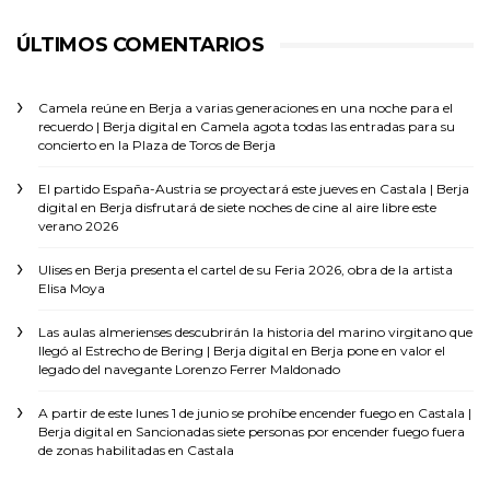
ÚLTIMOS COMENTARIOS
Camela reúne en Berja a varias generaciones en una noche para el
recuerdo | Berja digital
en
Camela agota todas las entradas para su
concierto en la Plaza de Toros de Berja
El partido España-Austria se proyectará este jueves en Castala | Berja
digital
en
Berja disfrutará de siete noches de cine al aire libre este
verano 2026
Ulises
en
Berja presenta el cartel de su Feria 2026, obra de la artista
Elisa Moya
Las aulas almerienses descubrirán la historia del marino virgitano que
llegó al Estrecho de Bering | Berja digital
en
Berja pone en valor el
legado del navegante Lorenzo Ferrer Maldonado
A partir de este lunes 1 de junio se prohíbe encender fuego en Castala |
Berja digital
en
Sancionadas siete personas por encender fuego fuera
de zonas habilitadas en Castala