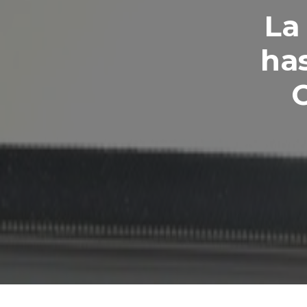
La
has
C