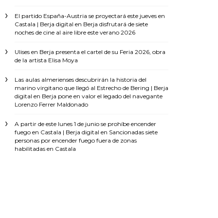
El partido España-Austria se proyectará este jueves en
Castala | Berja digital
en
Berja disfrutará de siete
noches de cine al aire libre este verano 2026
Ulises
en
Berja presenta el cartel de su Feria 2026, obra
de la artista Elisa Moya
Las aulas almerienses descubrirán la historia del
marino virgitano que llegó al Estrecho de Bering | Berja
digital
en
Berja pone en valor el legado del navegante
Lorenzo Ferrer Maldonado
A partir de este lunes 1 de junio se prohíbe encender
fuego en Castala | Berja digital
en
Sancionadas siete
personas por encender fuego fuera de zonas
habilitadas en Castala