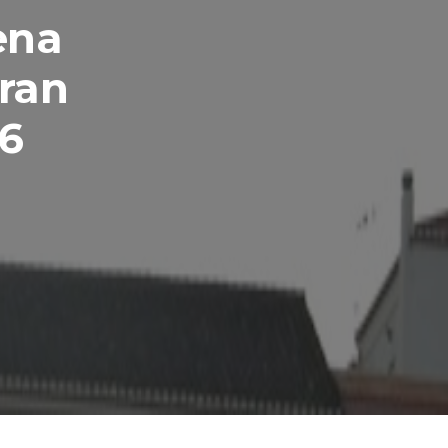
ena
gran
26