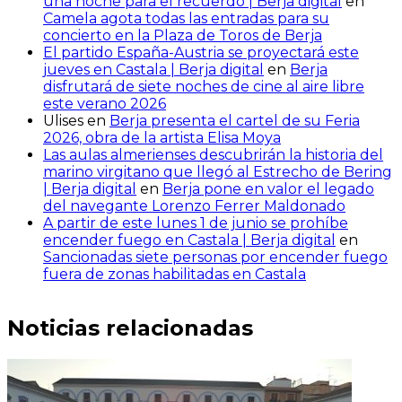
una noche para el recuerdo | Berja digital
en
Camela agota todas las entradas para su
concierto en la Plaza de Toros de Berja
El partido España-Austria se proyectará este
jueves en Castala | Berja digital
en
Berja
disfrutará de siete noches de cine al aire libre
este verano 2026
Ulises
en
Berja presenta el cartel de su Feria
2026, obra de la artista Elisa Moya
Las aulas almerienses descubrirán la historia del
marino virgitano que llegó al Estrecho de Bering
| Berja digital
en
Berja pone en valor el legado
del navegante Lorenzo Ferrer Maldonado
A partir de este lunes 1 de junio se prohíbe
encender fuego en Castala | Berja digital
en
Sancionadas siete personas por encender fuego
fuera de zonas habilitadas en Castala
Noticias relacionadas