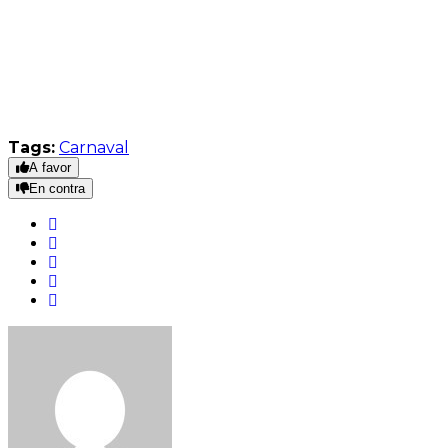
Tags:
Carnaval
A favor
En contra